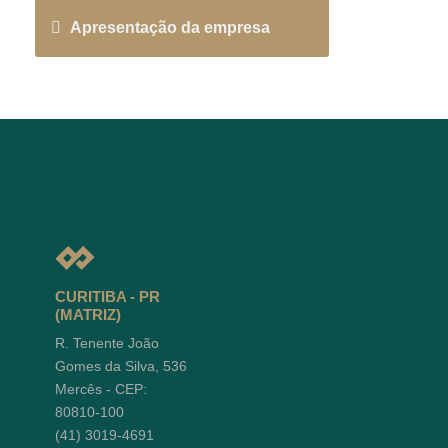
Apresentação da empresa
CURITIBA - PR
(MATRIZ)
R. Tenente João
Gomes da Silva, 536
Mercês - CEP:
80810-100
(41) 3019-4691